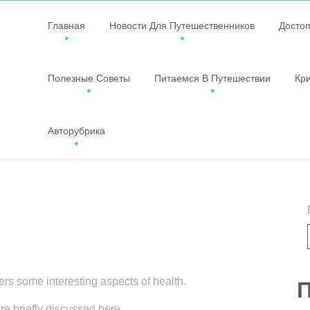
Главная
Новости Для Путешественников
Досто
Полезные Советы
Питаемся В Путешествии
Кр
Авторубрика
vers some interesting aspects of health.
П
re briefly discussed here.