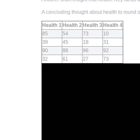
A concluding thought about health to round of
Health 1
Health 2
Health 3
Health 4
85
54
73
10
39
45
18
31
90
88
96
92
32
61
27
73