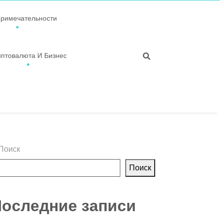
примечательности
иптовалюта И Бизнес
Поиск
Поиск
оследние записи