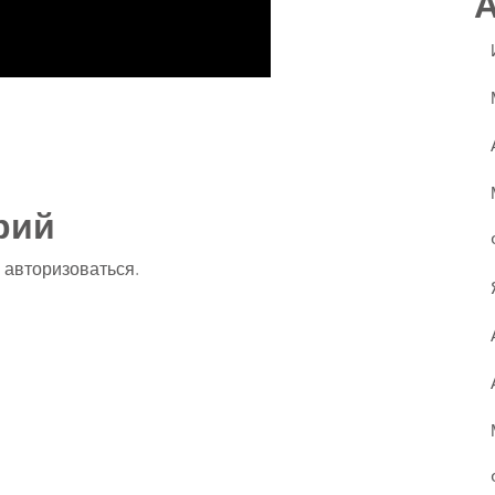
ssniki
авить
рий
о
авторизоваться
.