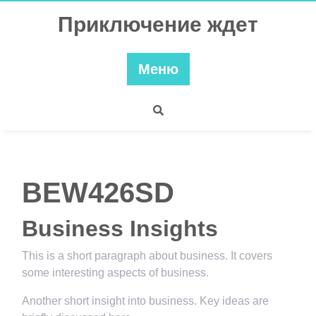
Перейти
Приключение ждет
к
содержимому
Меню
BEW426SD
Business Insights
This is a short paragraph about business. It covers
some interesting aspects of business.
Another short insight into business. Key ideas are