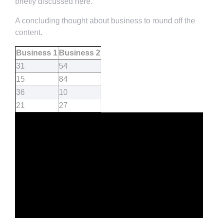
briefly discussed here.
A concluding thought about business to round off the
content.
Business 1
Business 2
31
54
15
84
36
10
21
27