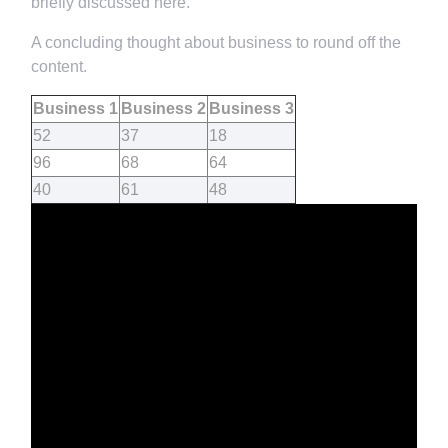
briefly discussed here.
A concluding thought about business to round off the
content.
Business 1
Business 2
Business 3
52
37
18
96
68
64
40
61
48