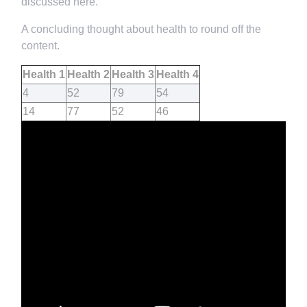
discussed here.
A concluding thought about health to round off the
content.
Health 1
Health 2
Health 3
Health 4
4
52
79
54
14
77
52
46