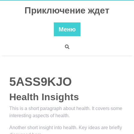
Перейти
Приключение ждет
к
содержимому
Меню
5ASS9KJO
Health Insights
This is a short paragraph about health. It covers some
interesting aspects of health.
Another short insight into health. Key ideas are briefly