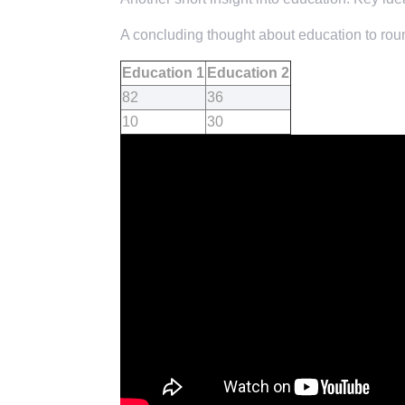
A concluding thought about education to roun
Education 1
Education 2
82
36
10
30