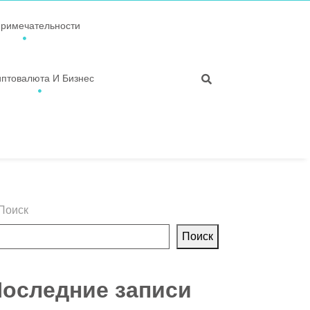
примечательности
иптовалюта И Бизнес
Поиск
Поиск
оследние записи