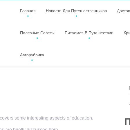
Главная
Новости Для Путешественников
Досто
Полезные Советы
Питаемся В Путешествии
Кр
Авторубрика
 covers some interesting aspects of education.
П
as are briefly discussed here.