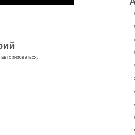
ssniki
авить
рий
о
авторизоваться
.