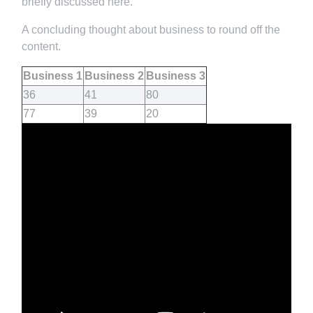
briefly discussed here.
A concluding thought about business to round off the
content.
Business 1
Business 2
Business 3
36
41
80
77
39
20