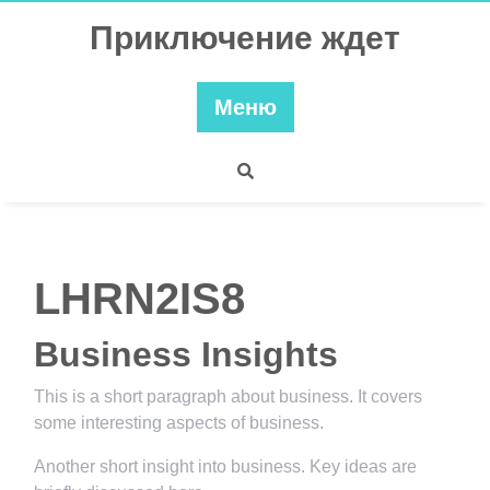
Перейти
Приключение ждет
к
содержимому
Меню
LHRN2IS8
Business Insights
This is a short paragraph about business. It covers
some interesting aspects of business.
Another short insight into business. Key ideas are