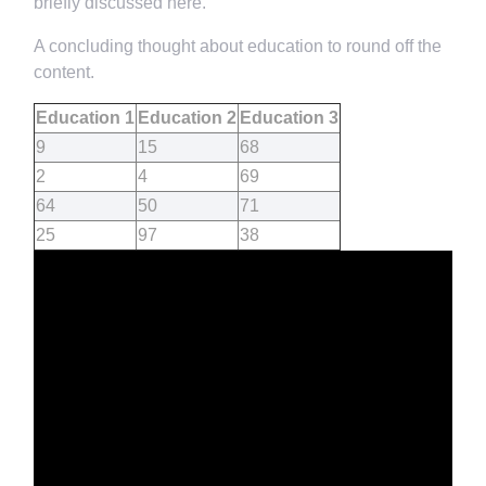
briefly discussed here.
A concluding thought about education to round off the
content.
Education 1
Education 2
Education 3
9
15
68
2
4
69
64
50
71
25
97
38