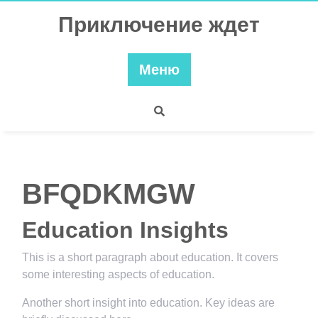
Перейти
Приключение ждет
к
содержимому
Меню
BFQDKMGW
Education Insights
This is a short paragraph about education. It covers
some interesting aspects of education.
Another short insight into education. Key ideas are