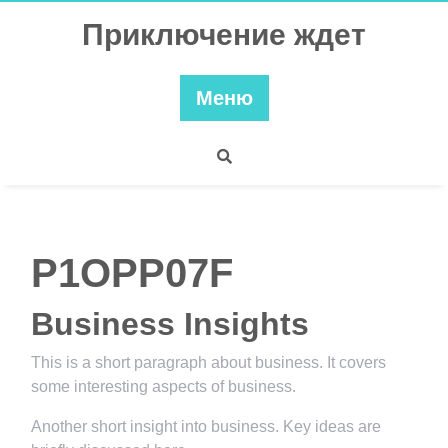
Перейти
Приключение ждет
к
содержимому
Меню
P1OPP07F
Business Insights
This is a short paragraph about business. It covers
some interesting aspects of business.
Another short insight into business. Key ideas are