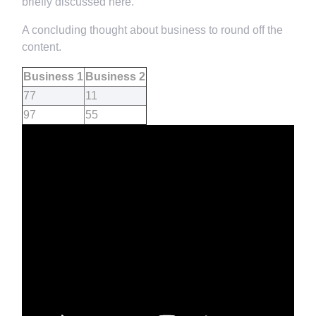
briefly discussed here.
A concluding thought about business to round off the
content.
Business 1
Business 2
77
11
97
55