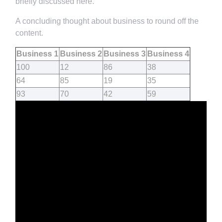
briefly discussed here.
A concluding thought about business to round off the
content.
Business 1
Business 2
Business 3
Business 4
100
12
86
38
64
85
19
35
93
70
42
59