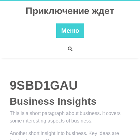
Перейти
Приключение ждет
к
содержимому
Меню
9SBD1GAU
Business Insights
This is a short paragraph about business. It covers
some interesting aspects of business.
Another short insight into business. Key ideas are