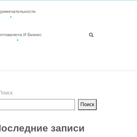
примечательности
иптовалюта И Бизнес
Поиск
Поиск
оследние записи