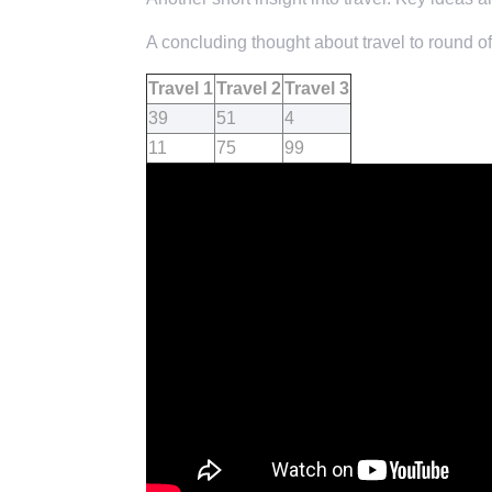
A concluding thought about travel to round of
Travel 1
Travel 2
Travel 3
39
51
4
11
75
99