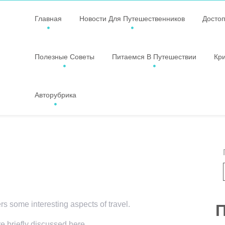
Главная
Новости Для Путешественников
Досто
Полезные Советы
Питаемся В Путешествии
Кр
Авторубрика
ers some interesting aspects of travel.
П
re briefly discussed here.