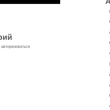
ssniki
авить
рий
о
авторизоваться
.