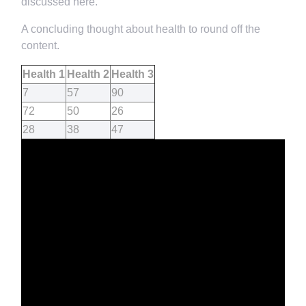
discussed here.
A concluding thought about health to round off the
content.
Health 1
Health 2
Health 3
7
57
90
72
50
26
28
38
47