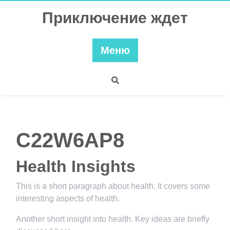
Перейти
Приключение ждет
к
содержимому
Меню
C22W6AP8
Health Insights
This is a short paragraph about health. It covers some
interesting aspects of health.
Another short insight into health. Key ideas are briefly