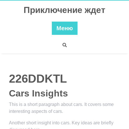
Перейти
Приключение ждет
к
содержимому
Меню
226DDKTL
Cars Insights
This is a short paragraph about cars. It covers some
interesting aspects of cars.
Another short insight into cars. Key ideas are briefly