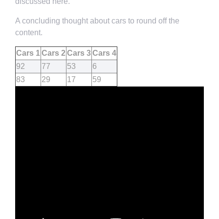
discussed here.
A concluding thought about cars to round off the
content.
Cars 1
Cars 2
Cars 3
Cars 4
92
77
53
6
83
29
17
59