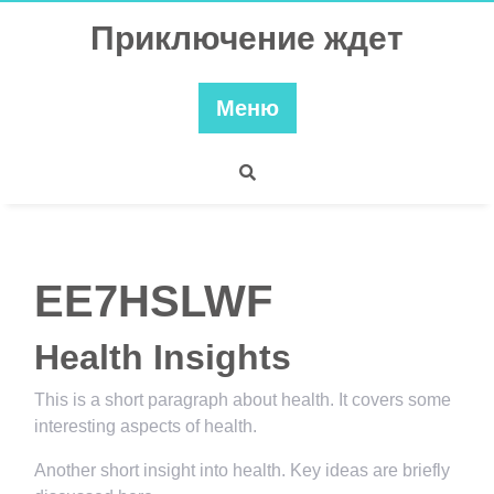
Перейти
Приключение ждет
к
содержимому
Меню
EE7HSLWF
Health Insights
This is a short paragraph about health. It covers some
interesting aspects of health.
Another short insight into health. Key ideas are briefly