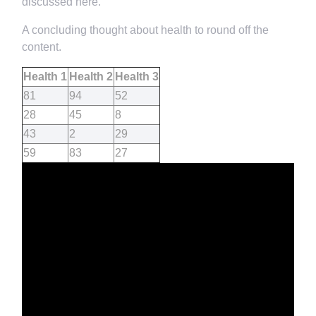
discussed here.
A concluding thought about health to round off the
content.
Health 1
Health 2
Health 3
81
94
52
28
45
8
43
2
29
59
83
27