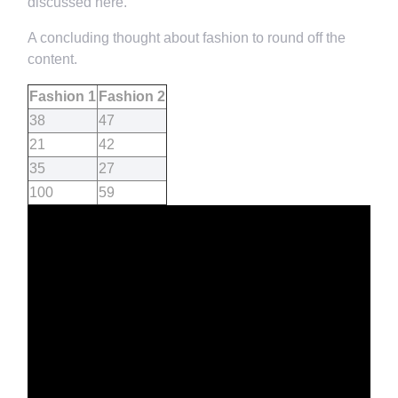
discussed here.
A concluding thought about fashion to round off the
content.
Fashion 1
Fashion 2
38
47
21
42
35
27
100
59