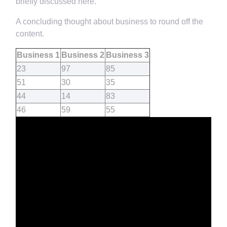
briefly discussed here.
A concluding thought about business to round off the
content.
Business 1
Business 2
Business 3
23
97
85
51
30
35
44
14
83
46
59
55