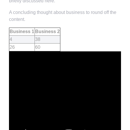
briefly discussed here.
A concluding thought about business to round off the
content.
Business 1
Business 2
4
38
26
60