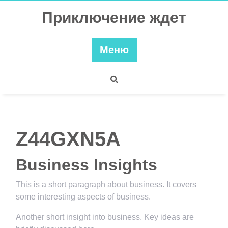
Перейти
Приключение ждет
к
содержимому
Меню
Z44GXN5A
Business Insights
This is a short paragraph about business. It covers
some interesting aspects of business.
Another short insight into business. Key ideas are