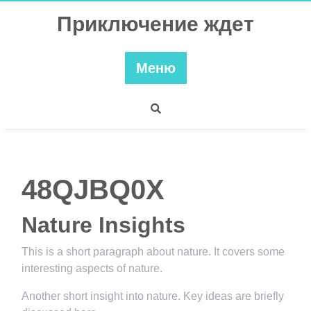
Перейти
Приключение ждет
к
содержимому
Меню
48QJBQ0X
Nature Insights
This is a short paragraph about nature. It covers some
interesting aspects of nature.
Another short insight into nature. Key ideas are briefly