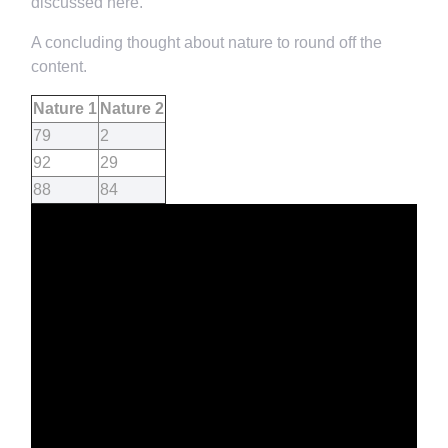
discussed here.
A concluding thought about nature to round off the
content.
Nature 1
Nature 2
79
2
92
29
88
84