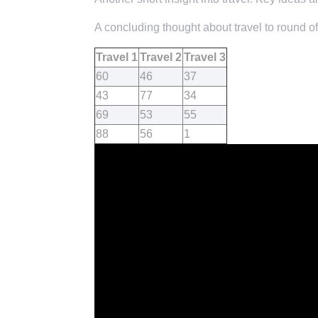
A concluding thought about travel to round of
Travel 1
Travel 2
Travel 3
60
46
37
43
77
34
69
53
55
88
56
1