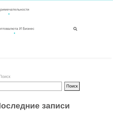
примечательности
иптовалюта И Бизнес
Поиск
Поиск
оследние записи