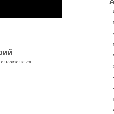
ssniki
авить
рий
о
авторизоваться
.