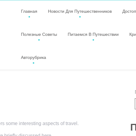
Главная
Новости Для Путешественников
Досто
Полезные Советы
Питаемся В Путешествии
Кр
Авторубрика
ers some interesting aspects of travel.
П
re briefly discussed here.