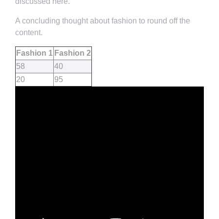
discussed here.
A concluding thought about fashion to round off the
content.
Fashion 1
Fashion 2
58
40
20
95