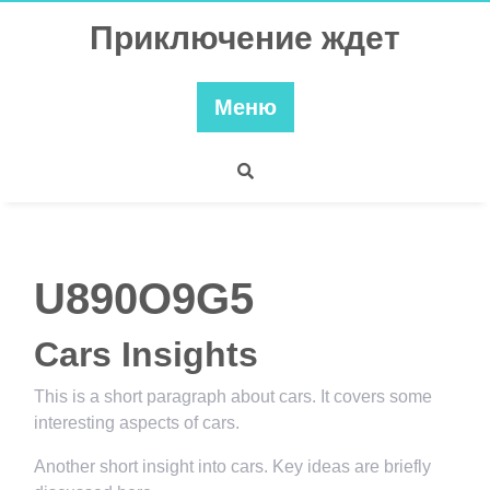
Перейти
Приключение ждет
к
содержимому
Меню
U890O9G5
Cars Insights
This is a short paragraph about cars. It covers some
interesting aspects of cars.
Another short insight into cars. Key ideas are briefly