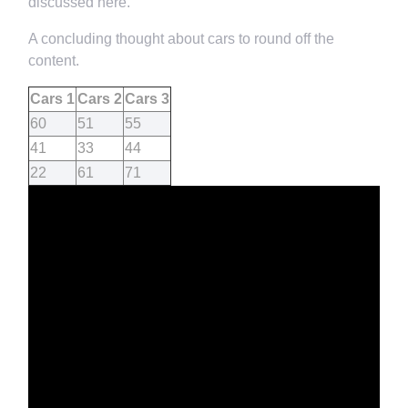
discussed here.
A concluding thought about cars to round off the
content.
Cars 1
Cars 2
Cars 3
60
51
55
41
33
44
22
61
71