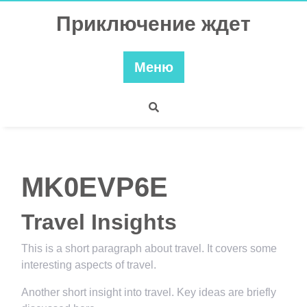
Перейти
Приключение ждет
к
содержимому
Меню
MK0EVP6E
Travel Insights
This is a short paragraph about travel. It covers some
interesting aspects of travel.
Another short insight into travel. Key ideas are briefly