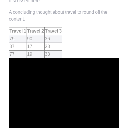
discussed here.
A concluding thought about travel to round off the
content.
Travel 1
Travel 2
Travel 3
79
90
36
87
17
28
77
19
38