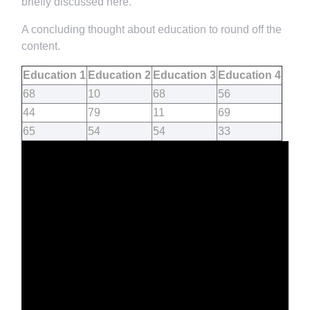
briefly discussed here.
A concluding thought about education to round off the
content.
Education 1
Education 2
Education 3
Education 4
68
10
68
56
44
79
11
69
65
54
54
33