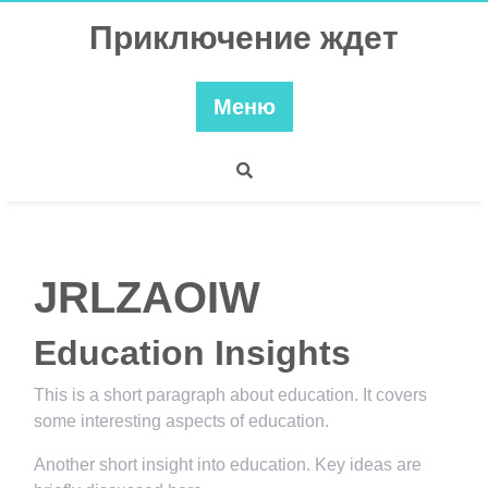
Перейти
Приключение ждет
к
содержимому
Меню
JRLZAOIW
Education Insights
This is a short paragraph about education. It covers
some interesting aspects of education.
Another short insight into education. Key ideas are