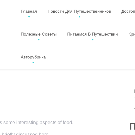
Главная
Новости Для Путешественников
Досто
Полезные Советы
Питаемся В Путешествии
Кр
Авторубрика
rs some interesting aspects of food.
П
e briefly discussed here.