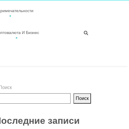
примечательности
иптовалюта И Бизнес
Поиск
Поиск
оследние записи