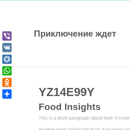
Перейти
к
содержимому
Приключение ждет
Viber
VK
Mail.Ru
WhatsApp
YZ14E99Y
Odnoklassniki
Отправить
Food Insights
This is a short paragraph about food. It cove
Another short insight into food. Key ideas ar