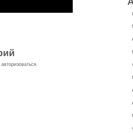
ssniki
авить
рий
о
авторизоваться
.