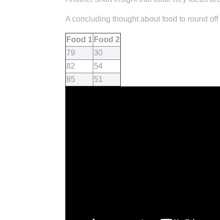
A concluding thought about food to round off 
Food 1
Food 2
79
30
82
54
85
51