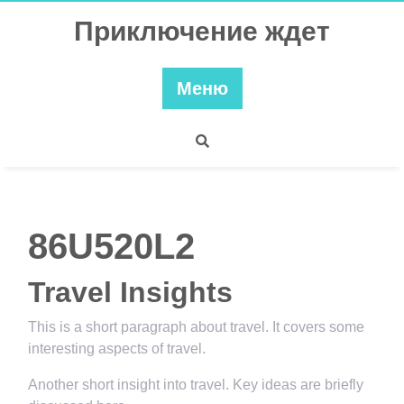
Перейти
Приключение ждет
к
содержимому
Меню
86U520L2
Travel Insights
This is a short paragraph about travel. It covers some
interesting aspects of travel.
Another short insight into travel. Key ideas are briefly