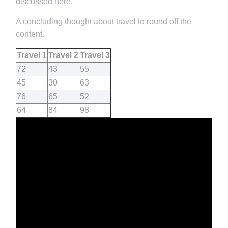
discussed here.
A concluding thought about travel to round off the
content.
Travel 1
Travel 2
Travel 3
72
43
55
45
30
63
76
65
52
64
84
98