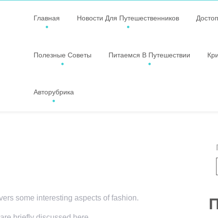
Главная
Новости Для Путешественников
Досто
Полезные Советы
Питаемся В Путешествии
Кр
Авторубрика
overs some interesting aspects of fashion.
П
 are briefly discussed here.