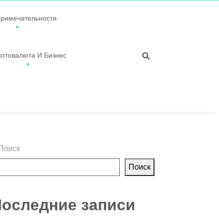
примечательности
иптовалюта И Бизнес
Поиск
Поиск
оследние записи