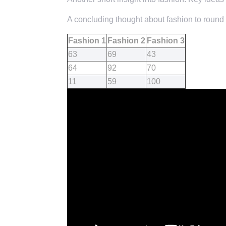
A concluding thought about fashion to round o
Fashion 1
Fashion 2
Fashion 3
63
69
43
64
92
70
11
59
100