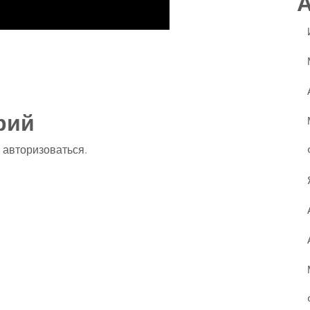
ssniki
авить
рий
о
авторизоваться
.