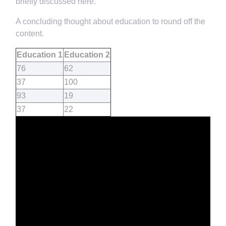
briefly discussed here.
A concluding thought about education to round off the
content.
Education 1
Education 2
76
62
37
100
93
19
37
22