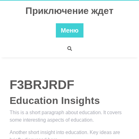
Перейти
Приключение ждет
к
содержимому
Меню
F3BRJRDF
Education Insights
This is a short paragraph about education. It covers
some interesting aspects of education.
Another short insight into education. Key ideas are