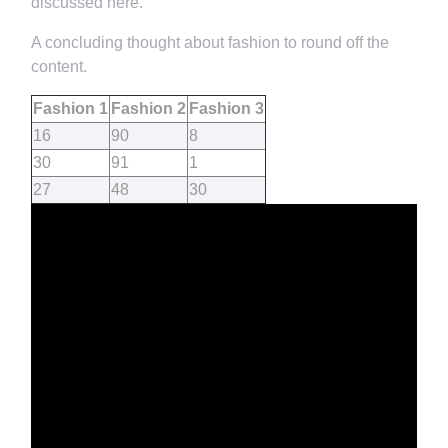
discussed here.
A concluding thought about fashion to round off the
content.
Fashion 1
Fashion 2
Fashion 3
16
90
8
30
91
1
27
48
30