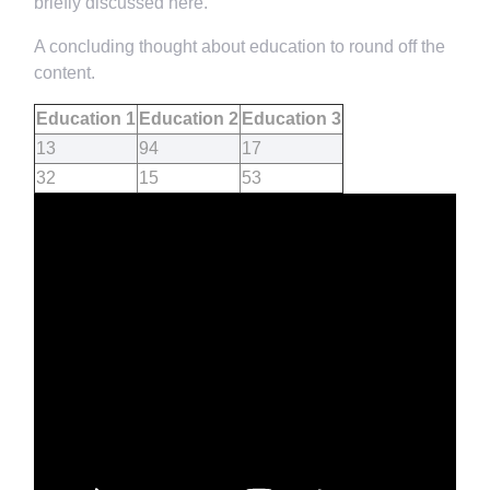
briefly discussed here.
A concluding thought about education to round off the
content.
Education 1
Education 2
Education 3
13
94
17
32
15
53