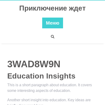
Перейти
Приключение ждет
к
содержимому
Меню
3WAD8W9N
Education Insights
This is a short paragraph about education. It covers
some interesting aspects of education.
Another short insight into education. Key ideas are