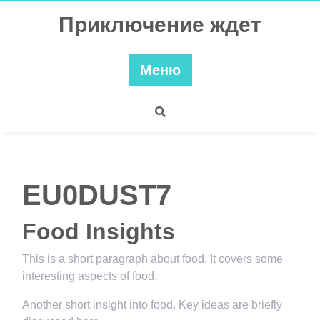
Перейти
Приключение ждет
к
содержимому
Меню
EU0DUST7
Food Insights
This is a short paragraph about food. It covers some
interesting aspects of food.
Another short insight into food. Key ideas are briefly