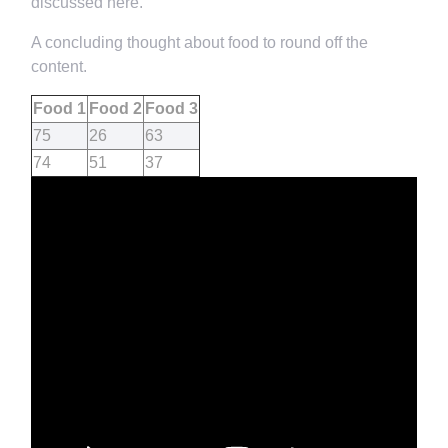
discussed here.
A concluding thought about food to round off the
content.
Food 1
Food 2
Food 3
75
26
63
74
51
37