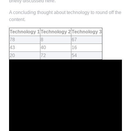
briefly discussed here.
A concluding thought about technology to round off the
content.
Technology 1
Technology 2
Technology 3
78
8
67
43
40
16
20
72
54