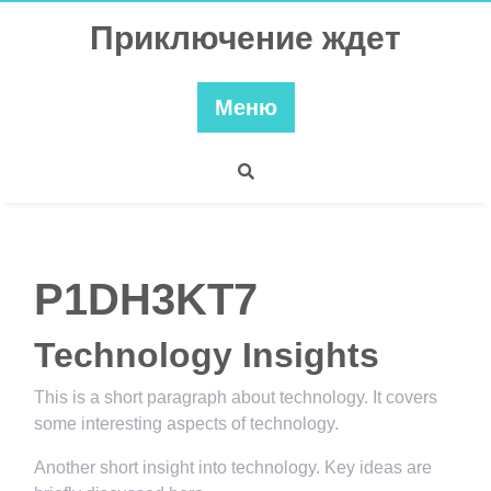
Перейти
Приключение ждет
к
содержимому
Меню
P1DH3KT7
Technology Insights
This is a short paragraph about technology. It covers
some interesting aspects of technology.
Another short insight into technology. Key ideas are