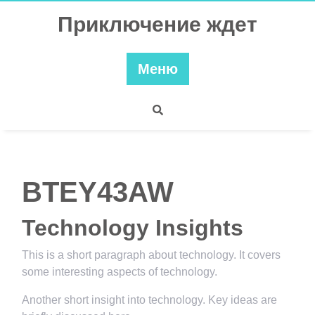
Перейти
Приключение ждет
к
содержимому
Меню
BTEY43AW
Technology Insights
This is a short paragraph about technology. It covers
some interesting aspects of technology.
Another short insight into technology. Key ideas are