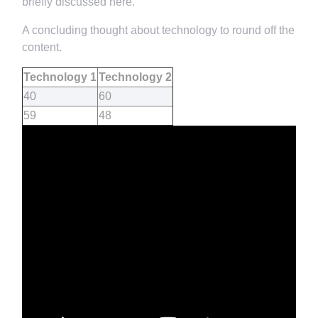
briefly discussed here.
A concluding thought about technology to round off the
content.
Technology 1
Technology 2
40
60
59
48