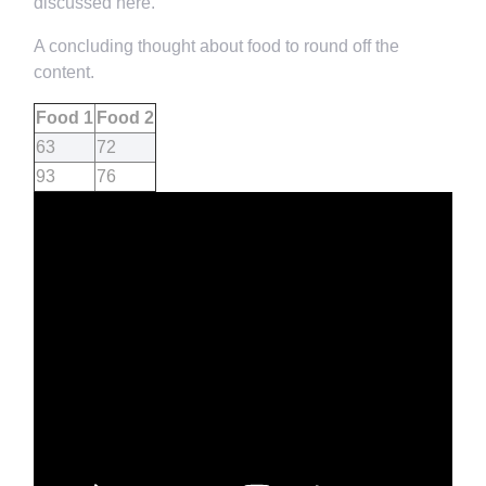
discussed here.
A concluding thought about food to round off the
content.
Food 1
Food 2
63
72
93
76