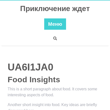
Перейти
Приключение ждет
к
содержимому
Меню
UA6I1JA0
Food Insights
This is a short paragraph about food. It covers some
interesting aspects of food.
Another short insight into food. Key ideas are briefly