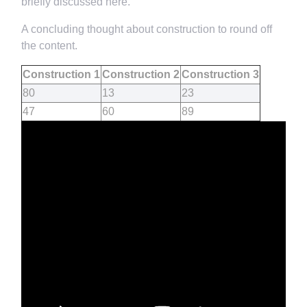
briefly discussed here.
A concluding thought about construction to round off
the content.
Construction 1
Construction 2
Construction 3
80
13
23
47
60
89