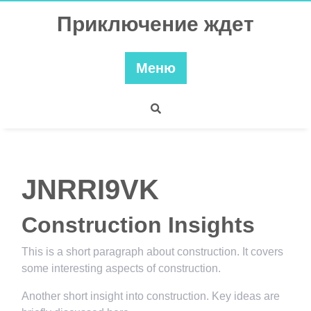
Перейти
Приключение ждет
к
содержимому
Меню
JNRRI9VK
Construction Insights
This is a short paragraph about construction. It covers
some interesting aspects of construction.
Another short insight into construction. Key ideas are