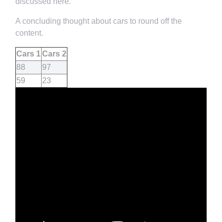
discussed here.
A concluding thought about cars to round off the
content.
Cars 1
Cars 2
88
97
59
23