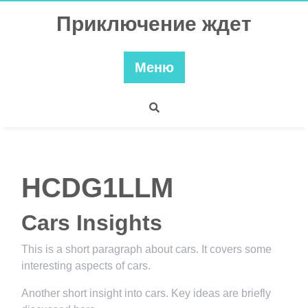
Перейти
Приключение ждет
к
содержимому
Меню
HCDG1LLM
Cars Insights
This is a short paragraph about cars. It covers some
interesting aspects of cars.
Another short insight into cars. Key ideas are briefly