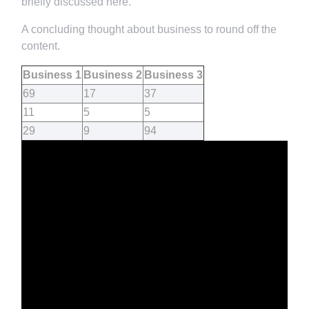
briefly discussed here.
A concluding thought about business to round off the
content.
Business 1
Business 2
Business 3
69
17
37
11
5
5
29
9
94