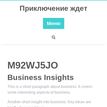
Перейти
Приключение ждет
к
содержимому
Меню
M92WJ5JO
Business Insights
This is a short paragraph about business. It covers
some interesting aspects of business.
Another short insight into business. Key ideas are