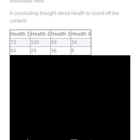
discussed here.
A concluding thought about health to round off the
content.
Health 1
Health 2
Health 3
Health 4
73
100
99
34
94
29
56
8