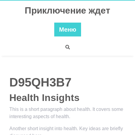
Перейти
Приключение ждет
к
содержимому
Меню
D95QH3B7
Health Insights
This is a short paragraph about health. It covers some
interesting aspects of health.
Another short insight into health. Key ideas are briefly