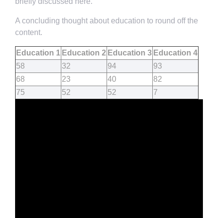
briefly discussed here.
A concluding thought about education to round off the
content.
Education 1
Education 2
Education 3
Education 4
58
32
94
93
68
23
40
82
75
52
52
7