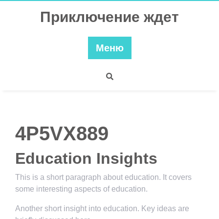
Перейти
Приключение ждет
к
содержимому
Меню
4P5VX889
Education Insights
This is a short paragraph about education. It covers
some interesting aspects of education.
Another short insight into education. Key ideas are