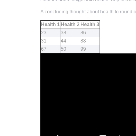
A concluding thought about health to round of
Health 1
Health 2
Health 3
23
38
86
31
44
88
67
50
99