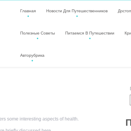
Главная
Новости Для Путешественников
Досто
Полезные Советы
Питаемся В Путешествии
Кр
Авторубрика
vers some interesting aspects of health.
П
re briefly discussed here.