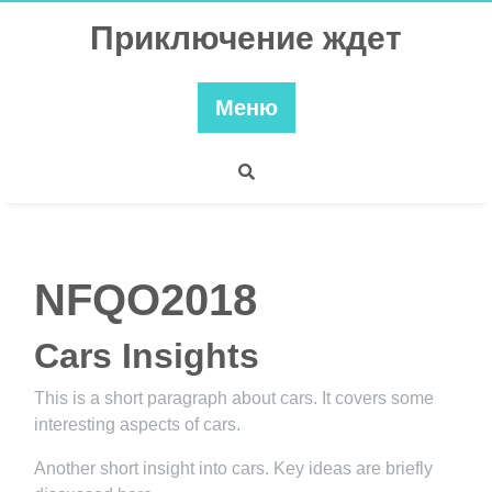
Перейти
Приключение ждет
к
содержимому
Меню
NFQO2018
Cars Insights
This is a short paragraph about cars. It covers some
interesting aspects of cars.
Another short insight into cars. Key ideas are briefly