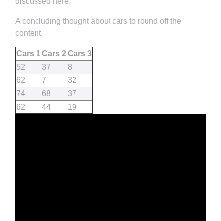
discussed here.
A concluding thought about cars to round off the
content.
Cars 1
Cars 2
Cars 3
52
37
8
62
7
32
74
68
37
62
44
19