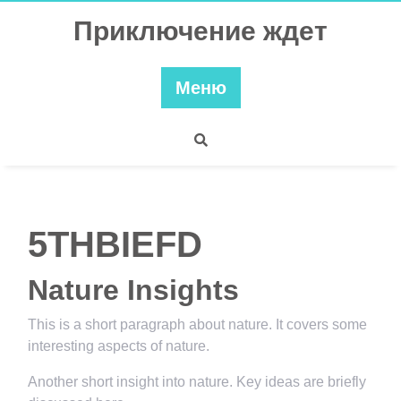
Перейти
Приключение ждет
к
содержимому
Меню
5THBIEFD
Nature Insights
This is a short paragraph about nature. It covers some
interesting aspects of nature.
Another short insight into nature. Key ideas are briefly