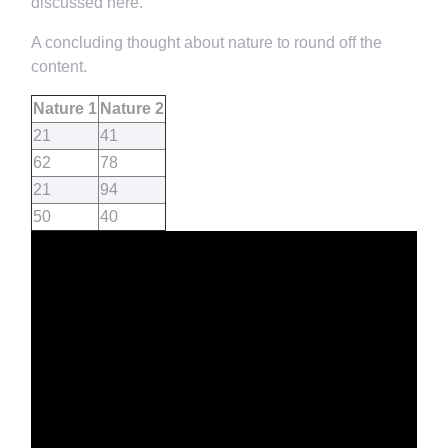
discussed here.
A concluding thought about nature to round off the
content.
Nature 1
Nature 2
21
41
62
78
21
94
50
40