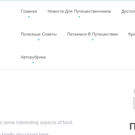
Главная
Новости Для Путешественников
Досто
Полезные Советы
Питаемся В Путешествии
Кр
Авторубрика
rs some interesting aspects of food.
П
e briefly discussed here.