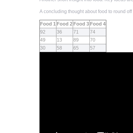
A concluding thought about food to round off 
Food 1
Food 2
Food 3
Food 4
92
36
71
74
49
13
89
70
30
58
65
57