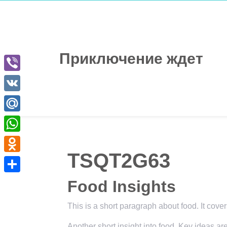
Перейти
к
содержимому
Приключение ждет
Viber
VK
Mail.Ru
WhatsApp
TSQT2G63
Odnoklassniki
Отправить
Food Insights
This is a short paragraph about food. It cove
Another short insight into food. Key ideas ar