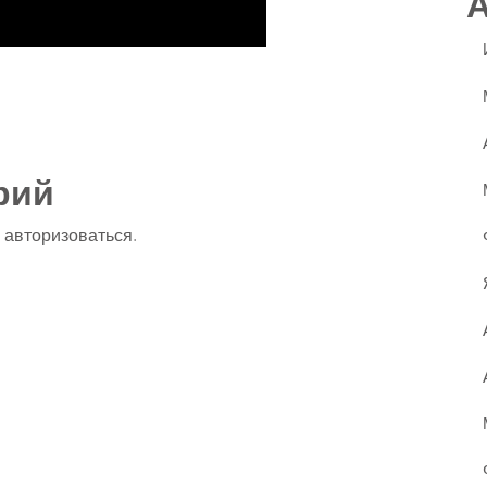
ssniki
авить
рий
о
авторизоваться
.