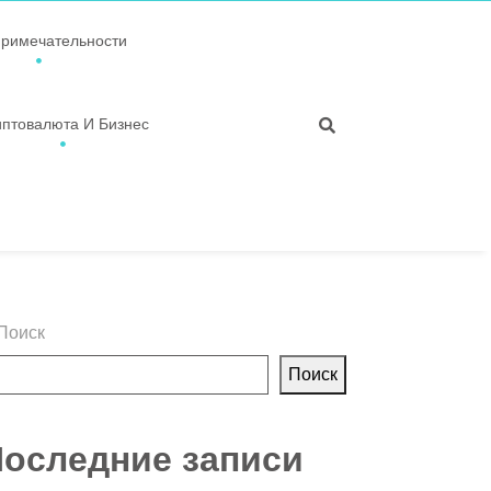
примечательности
иптовалюта И Бизнес
Поиск
Поиск
оследние записи