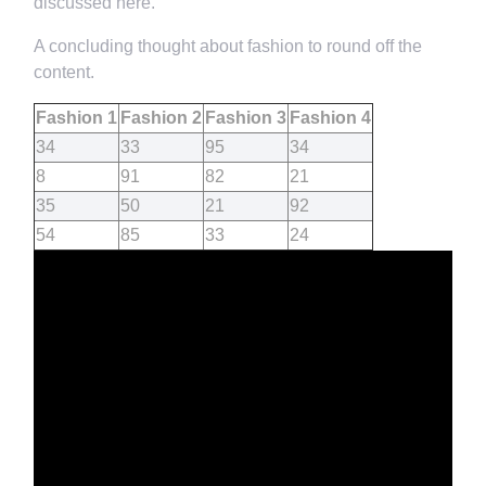
discussed here.
A concluding thought about fashion to round off the
content.
Fashion 1
Fashion 2
Fashion 3
Fashion 4
34
33
95
34
8
91
82
21
35
50
21
92
54
85
33
24