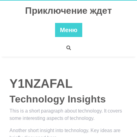
Перейти
Приключение ждет
к
содержимому
Меню
Y1NZAFAL
Technology Insights
This is a short paragraph about technology. It covers
some interesting aspects of technology.
Another short insight into technology. Key ideas are