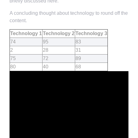
briefly discussed here.
A concluding thought about technology to round off the
content.
Technology 1
Technology 2
Technology 3
74
95
83
2
28
31
75
72
89
80
40
68