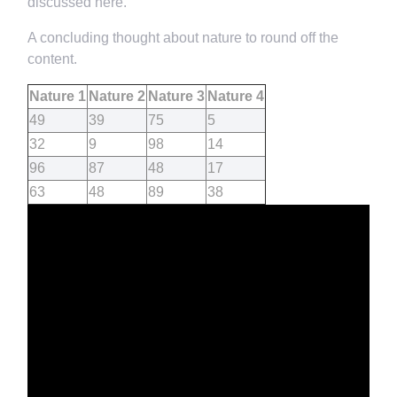
discussed here.
A concluding thought about nature to round off the
content.
Nature 1
Nature 2
Nature 3
Nature 4
49
39
75
5
32
9
98
14
96
87
48
17
63
48
89
38