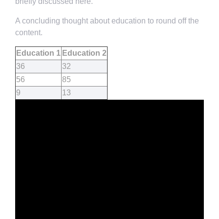
briefly discussed here.
A concluding thought about education to round off the
content.
Education 1
Education 2
36
32
56
85
9
13