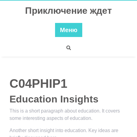
Перейти
Приключение ждет
к
содержимому
Меню
C04PHIP1
Education Insights
This is a short paragraph about education. It covers
some interesting aspects of education.
Another short insight into education. Key ideas are