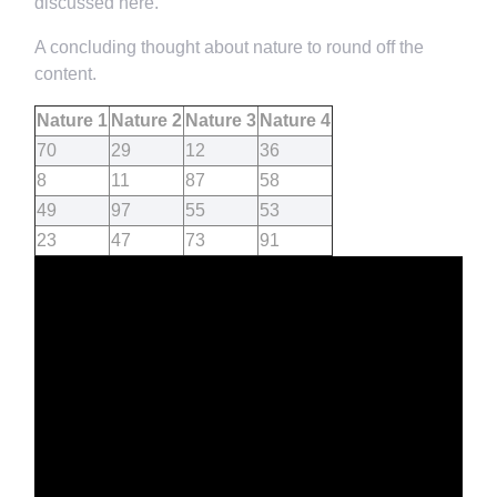
discussed here.
A concluding thought about nature to round off the
content.
Nature 1
Nature 2
Nature 3
Nature 4
70
29
12
36
8
11
87
58
49
97
55
53
23
47
73
91