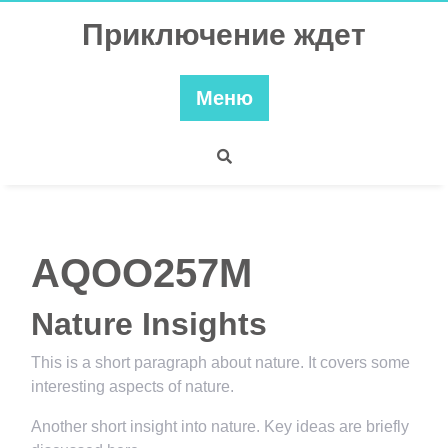
Перейти
Приключение ждет
к
содержимому
Меню
AQOO257M
Nature Insights
This is a short paragraph about nature. It covers some
interesting aspects of nature.
Another short insight into nature. Key ideas are briefly