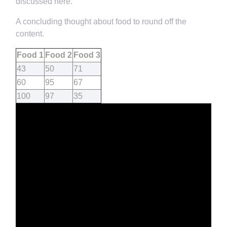
discussed here.
A concluding thought about food to round off the
content.
Food 1
Food 2
Food 3
43
50
71
60
95
67
100
97
35