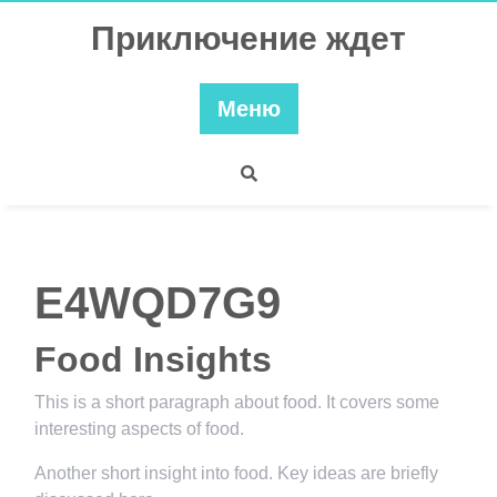
Перейти
Приключение ждет
к
содержимому
Меню
E4WQD7G9
Food Insights
This is a short paragraph about food. It covers some
interesting aspects of food.
Another short insight into food. Key ideas are briefly