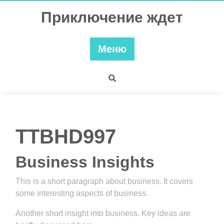
Перейти
Приключение ждет
к
содержимому
Меню
TTBHD997
Business Insights
This is a short paragraph about business. It covers
some interesting aspects of business.
Another short insight into business. Key ideas are