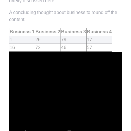
briefly discussed here.
A concluding thought about business to round off the
content.
Business 1
Business 2
Business 3
Business 4
1
26
79
17
16
72
46
57