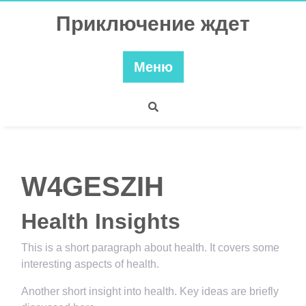
Перейти
Приключение ждет
к
содержимому
Меню
W4GESZIH
Health Insights
This is a short paragraph about health. It covers some
interesting aspects of health.
Another short insight into health. Key ideas are briefly