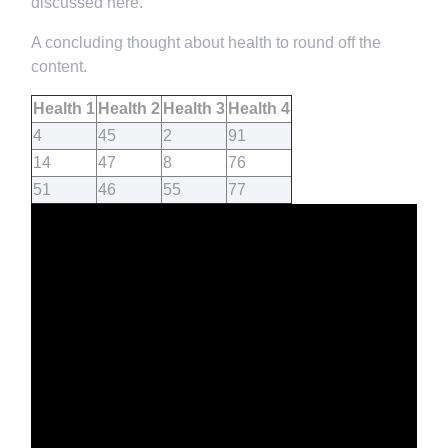
discussed here.
A concluding thought about health to round off the
content.
Health 1
Health 2
Health 3
Health 4
4
45
2
91
14
47
8
76
51
46
55
77