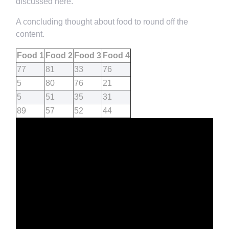
discussed here.
A concluding thought about food to round off the
content.
Food 1
Food 2
Food 3
Food 4
77
81
33
76
5
80
76
21
5
51
35
31
89
57
52
44