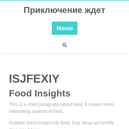
Перейти
Приключение ждет
к
содержимому
Меню
ISJFEXIY
Food Insights
This is a short paragraph about food. It covers some
interesting aspects of food.
Another short insight into food. Key ideas are briefly